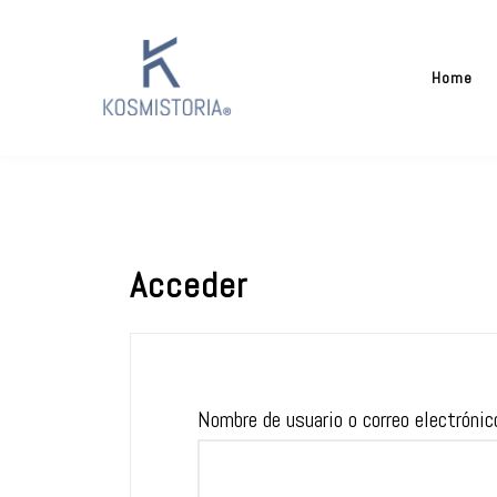
Skip
to
Home
content
Kosmistoria
Our world – Our story
Acceder
Nombre de usuario o correo electróni